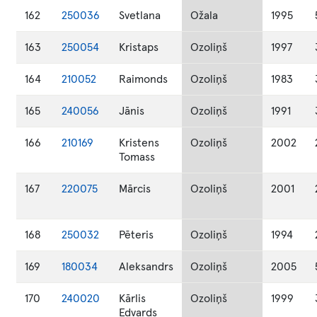
162
250036
Svetlana
Ožala
1995
163
250054
Kristaps
Ozoliņš
1997
164
210052
Raimonds
Ozoliņš
1983
165
240056
Jānis
Ozoliņš
1991
166
210169
Kristens
Ozoliņš
2002
Tomass
167
220075
Mārcis
Ozoliņš
2001
168
250032
Pēteris
Ozoliņš
1994
169
180034
Aleksandrs
Ozoliņš
2005
170
240020
Kārlis
Ozoliņš
1999
Edvards