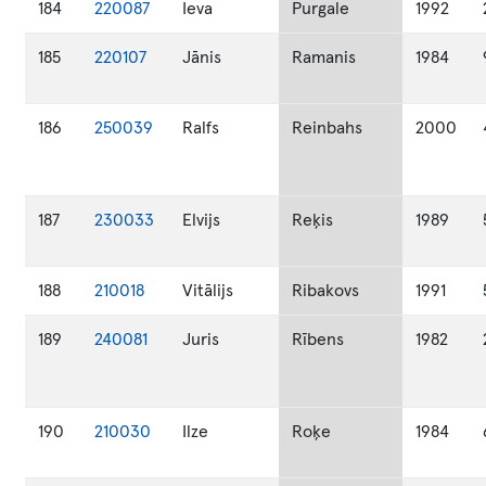
184
220087
Ieva
Purgale
1992
185
220107
Jānis
Ramanis
1984
186
250039
Ralfs
Reinbahs
2000
187
230033
Elvijs
Reķis
1989
188
210018
Vitālijs
Ribakovs
1991
189
240081
Juris
Rībens
1982
190
210030
Ilze
Roķe
1984