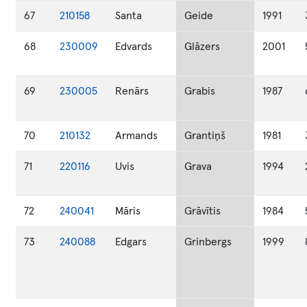
67
210158
Santa
Geide
1991
68
230009
Edvards
Glāzers
2001
69
230005
Renārs
Grabis
1987
70
210132
Armands
Grantiņš
1981
71
220116
Uvis
Grava
1994
72
240041
Māris
Grāvītis
1984
73
240088
Edgars
Grinbergs
1999