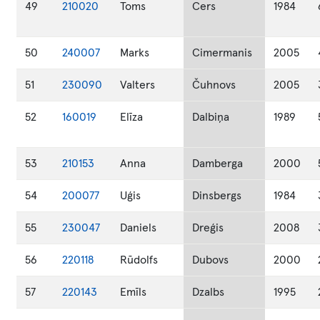
49
210020
Toms
Cers
1984
50
240007
Marks
Cimermanis
2005
51
230090
Valters
Čuhnovs
2005
52
160019
Elīza
Dalbiņa
1989
53
210153
Anna
Damberga
2000
54
200077
Uģis
Dinsbergs
1984
55
230047
Daniels
Dreģis
2008
56
220118
Rūdolfs
Dubovs
2000
57
220143
Emīls
Dzalbs
1995