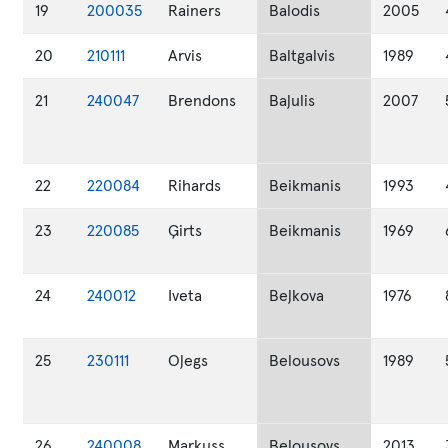
19
200035
Rainers
Balodis
2005
20
210111
Arvis
Baltgalvis
1989
21
240047
Brendons
Baļulis
2007
22
220084
Rihards
Beikmanis
1993
23
220085
Ģirts
Beikmanis
1969
24
240012
Iveta
Beļkova
1976
25
230111
Oļegs
Belousovs
1989
26
240008
Markuss
Belousovs
2013