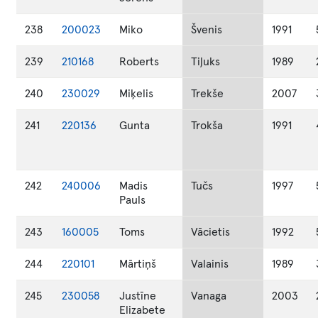
238
200023
Miko
Švenis
1991
239
210168
Roberts
Tiļuks
1989
240
230029
Miķelis
Trekše
2007
241
220136
Gunta
Trokša
1991
242
240006
Madis
Tučs
1997
Pauls
243
160005
Toms
Vācietis
1992
244
220101
Mārtiņš
Valainis
1989
245
230058
Justīne
Vanaga
2003
Elizabete