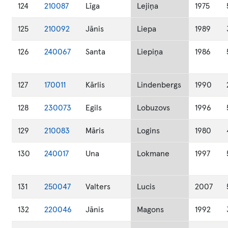
124
210087
Līga
Lejiņa
1975
125
210092
Jānis
Liepa
1989
126
240067
Santa
Liepiņa
1986
127
170011
Kārlis
Lindenbergs
1990
128
230073
Egils
Lobuzovs
1996
129
210083
Māris
Logins
1980
130
240017
Una
Lokmane
1997
131
250047
Valters
Lucis
2007
132
220046
Jānis
Magons
1992