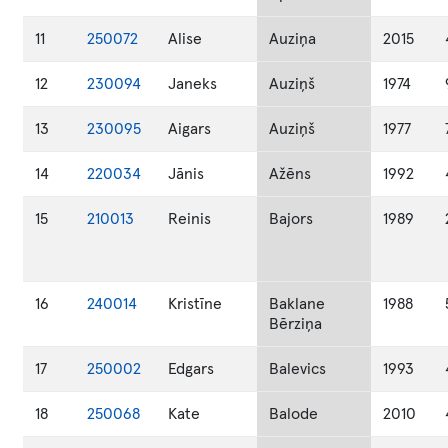
11
250072
Alise
Auziņa
2015
12
230094
Janeks
Auziņš
1974
13
230095
Aigars
Auziņš
1977
14
220034
Jānis
Ažēns
1992
15
210013
Reinis
Bajors
1989
16
240014
Kristīne
Baklane
1988
Bērziņa
17
250002
Edgars
Balevics
1993
18
250068
Kate
Balode
2010