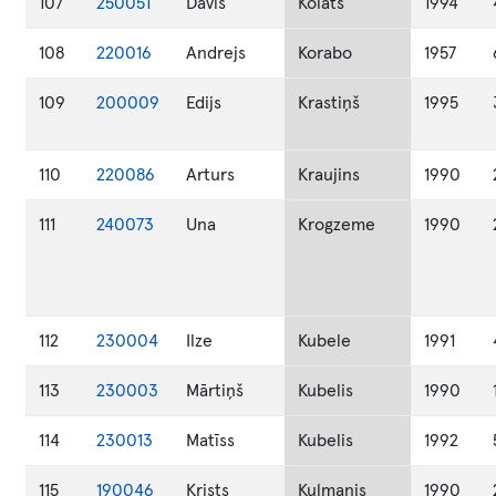
107
250051
Dāvis
Kolāts
1994
108
220016
Andrejs
Korabo
1957
109
200009
Edijs
Krastiņš
1995
110
220086
Arturs
Kraujins
1990
111
240073
Una
Krogzeme
1990
112
230004
Ilze
Kubele
1991
113
230003
Mārtiņš
Kubelis
1990
114
230013
Matīss
Kubelis
1992
115
190046
Krists
Kulmanis
1990