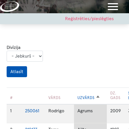
Pārlekt
uz
galveno
User
Reģistrēties/pieslēgties
account
saturu
menu
Divīzija
DZ.
SAKĀRTOT
#
VĀRDS
UZVĀRDS
GADS
DILSTOŠĀ
SECĪBĀ
1
250061
Rodrigo
Agrums
2009