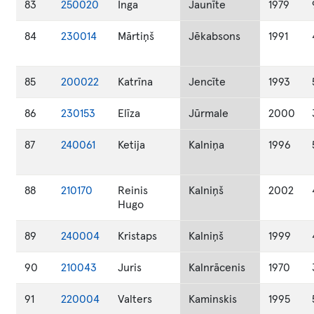
83
250020
Inga
Jaunīte
1979
84
230014
Mārtiņš
Jēkabsons
1991
85
200022
Katrīna
Jencīte
1993
86
230153
Elīza
Jūrmale
2000
87
240061
Ketija
Kalniņa
1996
88
210170
Reinis
Kalniņš
2002
Hugo
89
240004
Kristaps
Kalniņš
1999
90
210043
Juris
Kalnrācenis
1970
91
220004
Valters
Kaminskis
1995