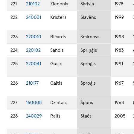
221
210102
Ziedonis
Skrivļa
1978
222
240031
Kristers
Slavēns
1999
223
220010
Ričards
Smirnovs
1998
224
220102
Sandis
Spriņģis
1983
225
220041
Gusts
Sproģis
1991
226
210177
Gaitis
Sproģis
1967
227
160008
Dzintars
Špuns
1964
228
240029
Ralfs
Stačs
2005