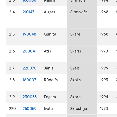
213
180008
Nauris
Sirmacis
1994
214
210147
Aigars
Sirmovičs
1968
215
190048
Gunita
Skare
1968
216
200041
Atis
Skaris
1970
217
220070
Jānis
Šķēls
1999
218
160007
Rūdolfs
Skoks
1993
219
230088
Edgars
Skore
1994
220
250059
Iveta
Skrastiņa
1970