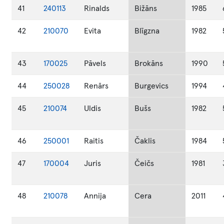
41
240113
Rinalds
Bižāns
1985
42
210070
Evita
Blīgzna
1982
43
170025
Pāvels
Brokāns
1990
44
250028
Renārs
Burgevics
1994
45
210074
Uldis
Bušs
1982
46
250001
Raitis
Čaklis
1984
47
170004
Juris
Čeičs
1981
48
210078
Annija
Cera
2011