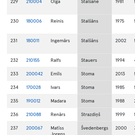
229
210004
Olga
Stalšāne
1981
230
180006
Reinis
Stalšāns
1975
231
180011
Ingemārs
Stalšāns
2002
232
210155
Ralfs
Stauers
1994
233
200042
Emīls
Stoma
2013
234
170028
Ivars
Stoma
1985
235
190012
Madara
Stoma
1988
236
210088
Renārs
Strazdiņš
1999
237
200067
Matīss
Švedenbergs
2000
Jorens