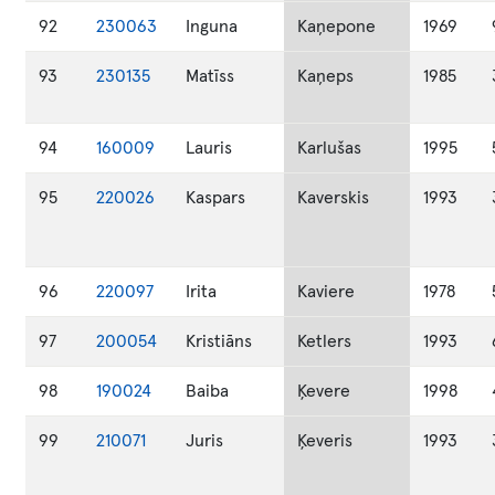
92
230063
Inguna
Kaņepone
1969
93
230135
Matīss
Kaņeps
1985
94
160009
Lauris
Karlušas
1995
95
220026
Kaspars
Kaverskis
1993
96
220097
Irita
Kaviere
1978
97
200054
Kristiāns
Ketlers
1993
98
190024
Baiba
Ķevere
1998
99
210071
Juris
Ķeveris
1993