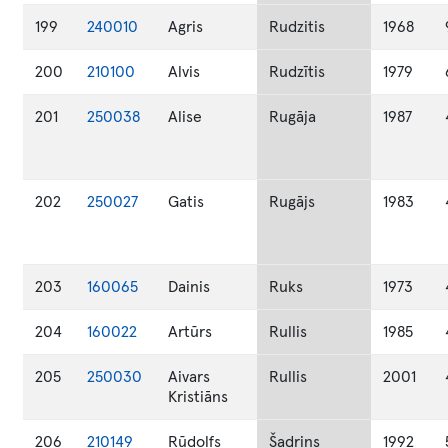
199
240010
Agris
Rudzitis
1968
200
210100
Alvis
Rudzītis
1979
201
250038
Alise
Rugāja
1987
202
250027
Gatis
Rugājs
1983
203
160065
Dainis
Ruks
1973
204
160022
Artūrs
Rullis
1985
205
250030
Aivars
Rullis
2001
Kristiāns
206
210149
Rūdolfs
Šadrins
1992