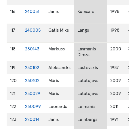
116
240051
Jānis
Kumsārs
1998
117
240005
Gatis Miks
Langs
1998
118
230143
Markuss
Lasmanis
2000
Dimza
119
250102
Aleksandrs
Lastovskis
1987
120
230102
Māris
Latatujevs
2009
121
250029
Māris
Latatujevs
2009
122
230099
Leonards
Leimanis
2011
123
220014
Jānis
Leinbergs
1991