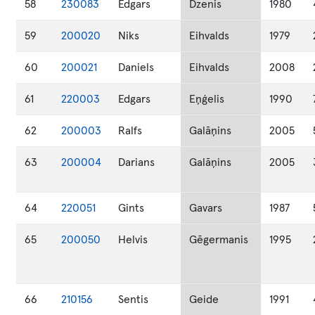
58
230083
Edgars
Dzenis
1980
59
200020
Niks
Eihvalds
1979
60
200021
Daniels
Eihvalds
2008
61
220003
Edgars
Eņģelis
1990
62
200003
Ralfs
Galāņins
2005
63
200004
Darians
Galāņins
2005
64
220051
Gints
Gavars
1987
65
200050
Helvis
Gēgermanis
1995
66
210156
Sentis
Geide
1991