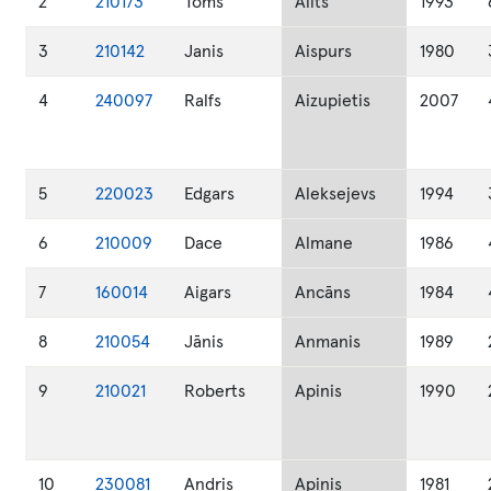
2
210173
Toms
Ailts
1993
3
210142
Janis
Aispurs
1980
4
240097
Ralfs
Aizupietis
2007
5
220023
Edgars
Aleksejevs
1994
6
210009
Dace
Almane
1986
7
160014
Aigars
Ancāns
1984
8
210054
Jānis
Anmanis
1989
9
210021
Roberts
Apinis
1990
10
230081
Andris
Apinis
1981