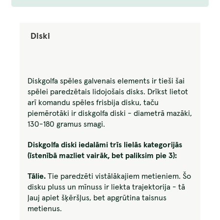
Diski
Diskgolfa spēles galvenais elements ir tieši šai
spēlei paredzētais lidojošais disks. Drīkst lietot
arī komandu spēles frisbija disku, taču
piemērotāki ir diskgolfa diski - diametrā mazāki,
130-180 gramus smagi.
Diskgolfa diski iedalāmi trīs lielās kategorijās
(īstenībā mazliet vairāk, bet paliksim pie 3):
Tālie
.
Tie paredzēti vistālākajiem metieniem. Šo
disku pluss un mīnuss ir liekta trajektorija - tā
ļauj apiet šķēršļus, bet apgrūtina taisnus
metienus.