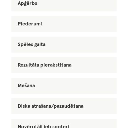
Apģērbs
Piederumi
Spēles gaita
Rezultāta pierakstīšana
Mešana
Diska atrašana/pazaudēšana
Novērotāji jeb spoteri