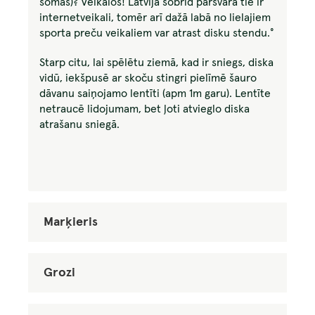
somas)? Veikalos! Latvijā šobrīd pārsvarā tie ir
internetveikali, tomēr arī dažā labā no lielajiem
sporta preču veikaliem var atrast disku stendu.°
Starp citu, lai spēlētu ziemā, kad ir sniegs, diska
vidū, iekšpusē ar skoču stingri pielīmē šauro
dāvanu saiņojamo lentīti (apm 1m garu). Lentīte
netraucē lidojumam, bet ļoti atvieglo diska
atrašanu sniegā.
Marķieris
Grozi