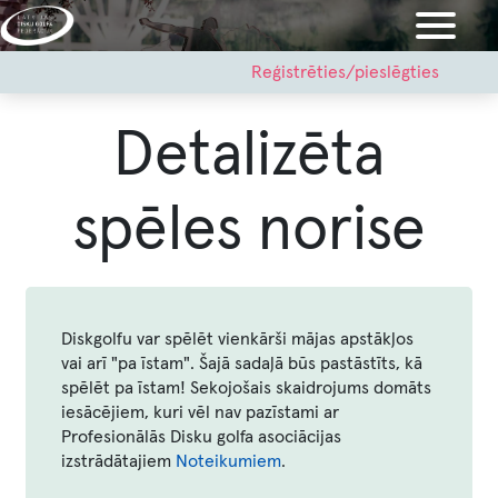
Pārlekt
uz
galveno
User
Reģistrēties/pieslēgties
account
saturu
menu
Detalizēta
spēles norise
Diskgolfu var spēlēt vienkārši mājas apstākļos
vai arī "pa īstam". Šajā sadaļā būs pastāstīts, kā
spēlēt pa īstam! Sekojošais skaidrojums domāts
iesācējiem, kuri vēl nav pazīstami ar
Profesionālās Disku golfa asociācijas
izstrādātajiem
Noteikumiem
.