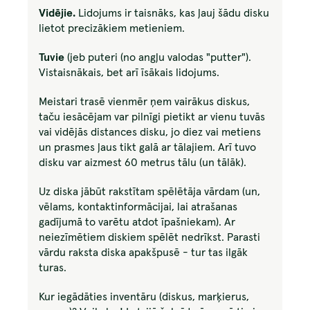
Vidējie
.
Lidojums ir taisnāks, kas ļauj šādu disku
lietot precizākiem metieniem.
Tuvie
(jeb puteri (no angļu valodas "putter").
Vistaisnākais, bet arī īsākais lidojums.
Meistari trasē vienmēr ņem vairākus diskus,
taču iesācējam var pilnīgi pietikt ar vienu tuvās
vai vidējās distances disku, jo diez vai metiens
un prasmes ļaus tikt galā ar tālajiem. Arī tuvo
disku var aizmest 60 metrus tālu (un tālāk).
Uz diska jābūt rakstītam spēlētāja vārdam (un,
vēlams, kontaktinformācijai, lai atrašanas
gadījumā to varētu atdot īpašniekam). Ar
neiezīmētiem diskiem spēlēt nedrīkst. Parasti
vārdu raksta diska apakšpusē - tur tas ilgāk
turas.
Kur iegādāties inventāru (diskus, marķierus,