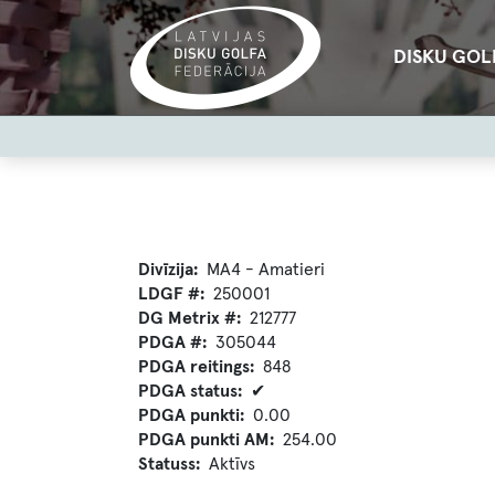
Pārlekt
uz
Main
DISKU GOL
galveno
navigation
saturu
User
account
menu
Divīzija
MA4 - Amatieri
LDGF #
250001
DG Metrix #
212777
PDGA #
305044
PDGA reitings
848
PDGA status
✔
PDGA punkti
0.00
PDGA punkti AM
254.00
Statuss
Aktīvs