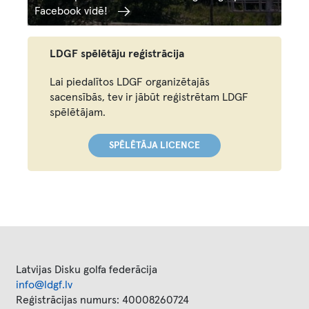
Facebook vidē!
LDGF spēlētāju reģistrācija
Lai piedalītos LDGF organizētajās
sacensībās, tev ir jābūt reģistrētam LDGF
spēlētājam.
SPĒLĒTĀJA LICENCE
Latvijas Disku golfa federācija
info@ldgf.lv
Reģistrācijas numurs: 40008260724