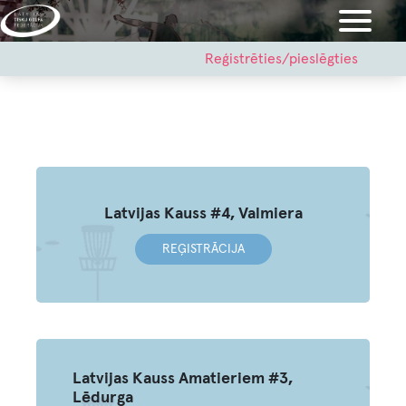
Pārlekt
uz
galveno
User
Reģistrēties/pieslēgties
account
saturu
menu
Latvijas Kauss #4, Valmiera
REĢISTRĀCIJA
Latvijas Kauss Amatieriem #3,
Lēdurga