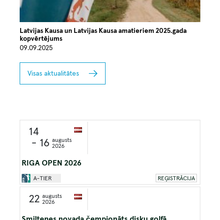
Latvijas Kausa un Latvijas Kausa amatieriem 2025.gada
kopvērtējums
09.09.2025
Visas aktualitātes
14
augusts
- 16
2026
RIGA OPEN 2026
A-TIER
REĢISTRĀCIJA
augusts
22
2026
Smiltenes novada čempionāts disku golfā