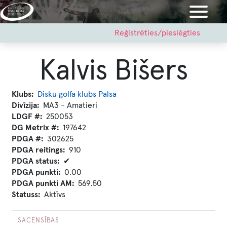
Pārlekt
uz
galveno
User
Reģistrēties/pieslēgties
account
saturu
menu
Kalvis Bišers
Klubs
Disku golfa klubs Palsa
Divīzija
MA3 - Amatieri
LDGF #
250053
DG Metrix #
197642
PDGA #
302625
PDGA reitings
910
PDGA status
✔
PDGA punkti
0.00
PDGA punkti AM
569.50
Statuss
Aktīvs
SACENSĪBAS