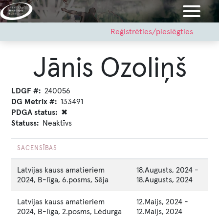
Pārlekt
uz
galveno
User
Reģistrēties/pieslēgties
account
saturu
menu
Jānis Ozoliņš
LDGF #
240056
DG Metrix #
133491
PDGA status
✖
Statuss
Neaktīvs
SACENSĪBAS
Latvijas kauss amatieriem
18.Augusts, 2024
-
2024, B-līga, 6.posms, Sēja
18.Augusts, 2024
Latvijas kauss amatieriem
12.Maijs, 2024
-
2024, B-līga, 2.posms, Lēdurga
12.Maijs, 2024