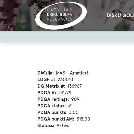
Pārlekt
uz
Main
DISKU GOL
galveno
navigation
saturu
User
account
menu
Divīzija
MA3 - Amatieri
LDGF #
230010
DG Metrix #
136967
PDGA #
241779
PDGA reitings
909
PDGA status
✔
PDGA punkti
0.00
PDGA punkti AM
318.00
Statuss
Aktīvs