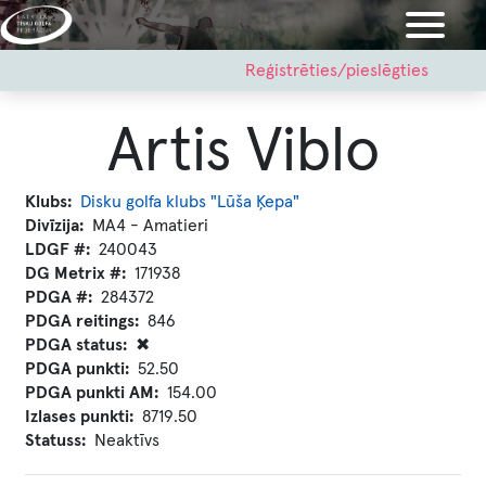
Pārlekt
uz
galveno
User
Reģistrēties/pieslēgties
account
saturu
menu
Artis Viblo
Klubs
Disku golfa klubs "Lūša Ķepa"
Divīzija
MA4 - Amatieri
LDGF #
240043
DG Metrix #
171938
PDGA #
284372
PDGA reitings
846
PDGA status
✖
PDGA punkti
52.50
PDGA punkti AM
154.00
Izlases punkti
8719.50
Statuss
Neaktīvs