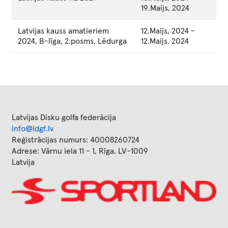
19.Maijs, 2024
Latvijas kauss amatieriem
12.Maijs, 2024
-
2024, B-līga, 2.posms, Lēdurga
12.Maijs, 2024
Latvijas Disku golfa federācija
info@ldgf.lv
Reģistrācijas numurs: 40008260724
Adrese: Vārnu iela 11 - 1, Rīga, LV-1009
Latvija
Image