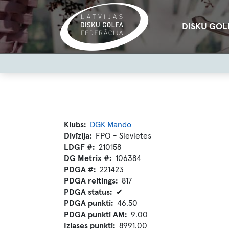
Pārlekt
uz
Main
DISKU GOL
galveno
navigation
saturu
User
account
menu
Klubs
DGK Mando
Divīzija
FPO - Sievietes
LDGF #
210158
DG Metrix #
106384
PDGA #
221423
PDGA reitings
817
PDGA status
✔
PDGA punkti
46.50
PDGA punkti AM
9.00
Izlases punkti
8991.00