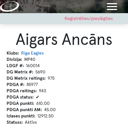
Pārlekt
uz
galveno
User
Reģistrēties/pieslēgties
account
saturu
menu
Aigars Ancāns
Klubs
Riga Eagles
Divīzija
MP40
LDGF #
160014
DG Metrix #
5690
DG Metrix reitings
975
PDGA #
85977
PDGA reitings
943
PDGA status
✔
PDGA punkti
610.00
PDGA punkti AM
45.00
Izlases punkti
12912.50
Statuss
Aktīvs