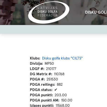
Pārlekt
uz
Main
DISKU GOL
galveno
navigation
saturu
User
account
menu
Klubs
Disku golfa klubs "CILTS"
Divīzija
MP50
LDGF #
210177
DG Metrix #
110768
PDGA #
251530
PDGA reitings
882
PDGA status
✔
PDGA punkti
203.00
PDGA punkti AM
150.00
Izlases punkti
11568.00