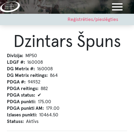
Pārlekt
uz
galveno
User
Reģistrēties/pieslēgties
account
saturu
menu
Dzintars Špuns
Divīzija
MP50
LDGF #
160008
DG Metrix #
160008
DG Metrix reitings
864
PDGA #
94932
PDGA reitings
882
PDGA status
✔
PDGA punkti
175.00
PDGA punkti AM
179.00
Izlases punkti
10464.50
Statuss
Aktīvs