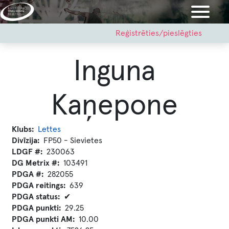
Pārlekt
uz
galveno
User
Reģistrēties/pieslēgties
account
saturu
menu
Inguna
Kaņepone
Klubs
Lettes
Divīzija
FP50 - Sievietes
LDGF #
230063
DG Metrix #
103491
PDGA #
282055
PDGA reitings
639
PDGA status
✔
PDGA punkti
29.25
PDGA punkti AM
10.00