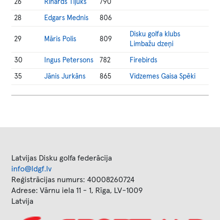
26
Rihards Tiļuks
790
28
Edgars Mednis
806
Disku golfa klubs
29
Māris Polis
809
Limbažu dzeņi
30
Ingus Petersons
782
Firebirds
35
Jānis Jurkāns
865
Vidzemes Gaisa Spēki
Latvijas Disku golfa federācija
info@ldgf.lv
Reģistrācijas numurs: 40008260724
Adrese: Vārnu iela 11 - 1, Rīga, LV-1009
Latvija