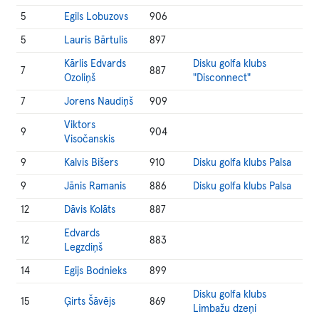
5
Egils Lobuzovs
906
5
Lauris Bārtulis
897
Kārlis Edvards
Disku golfa klubs
7
887
Ozoliņš
"Disconnect"
7
Jorens Naudiņš
909
Viktors
9
904
Visočanskis
9
Kalvis Bišers
910
Disku golfa klubs Palsa
9
Jānis Ramanis
886
Disku golfa klubs Palsa
12
Dāvis Kolāts
887
Edvards
12
883
Legzdiņš
14
Egijs Bodnieks
899
Disku golfa klubs
15
Ģirts Šāvējs
869
Limbažu dzeņi