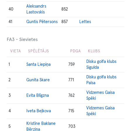
Aleksandrs
40
852
Lastovskis
41
Guntis Pētersons
857
Lettes
FA3 - Sievietes
VIETA
SPĒLĒTĀJS
PDGA
KLUBS
Disku golfa klubs
1
Santa Liepiņa
759
Sigulda
Disku golfa klubs
2
Gunita Skare
771
Palsa
Vidzemes Gaisa
3
Evita Blīgzna
762
Spēki
Vidzemes Gaisa
4
Iveta Beļkova
715
Spēki
Kristīne Baklane
5
703
Bērziņa