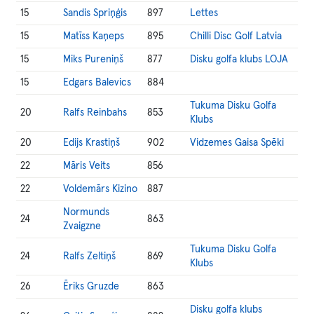
15
Sandis Spriņģis
897
Lettes
15
Matīss Kaņeps
895
Chilli Disc Golf Latvia
15
Miks Pureniņš
877
Disku golfa klubs LOJA
15
Edgars Balevics
884
Tukuma Disku Golfa
20
Ralfs Reinbahs
853
Klubs
20
Edijs Krastiņš
902
Vidzemes Gaisa Spēki
22
Māris Veits
856
22
Voldemārs Kizino
887
Normunds
24
863
Zvaigzne
Tukuma Disku Golfa
24
Ralfs Zeltiņš
869
Klubs
26
Ēriks Gruzde
863
Disku golfa klubs