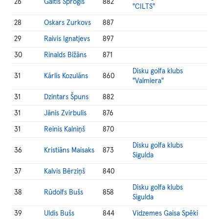
26
Gaitis Sproģis
882
"CILTS"
28
Oskars Zurkovs
887
29
Raivis Ignatjevs
897
30
Rinalds Bižāns
871
Disku golfa klubs
31
Kārlis Kozulāns
860
"Valmiera"
31
Dzintars Špuns
882
31
Jānis Zvirbulis
876
31
Reinis Kalniņš
870
Disku golfa klubs
36
Kristiāns Maisaks
873
Sigulda
37
Kalvis Bērziņš
840
Disku golfa klubs
38
Rūdolfs Bušs
858
Sigulda
39
Uldis Bušs
844
Vidzemes Gaisa Spēki