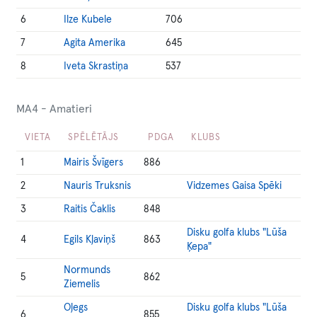
6
Ilze Kubele
706
7
Agita Amerika
645
8
Iveta Skrastiņa
537
MA4 - Amatieri
VIETA
SPĒLĒTĀJS
PDGA
KLUBS
1
Mairis Švīgers
886
2
Nauris Truksnis
Vidzemes Gaisa Spēki
3
Raitis Čaklis
848
Disku golfa klubs "Lūša
4
Egils Kļaviņš
863
Ķepa"
Normunds
5
862
Ziemelis
Oļegs
Disku golfa klubs "Lūša
6
855