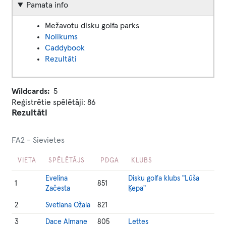
Pamata info
Mežavotu disku golfa parks
Nolikums
Caddybook
Rezultāti
Wildcards
5
Reģistrētie spēlētāji: 86
Rezultāti
FA2 - Sievietes
VIETA
SPĒLĒTĀJS
PDGA
KLUBS
Evelina
Disku golfa klubs "Lūša
1
851
Začesta
Ķepa"
2
Svetlana Ožala
821
3
Dace Almane
805
Lettes