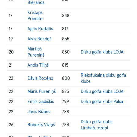
Bierands
Kristaps
17
848
Priedīte
17
Agris Rudzitis
817
19
Aivis Bērziņš
835
Mārtiņš
20
830
Disku golfa klubs LOJA
Pureniņš
21
Andis Tiliņš
815
Riekstukalna disku golfa
22
Dāvis Rocēns
800
klubs
22
Māris Pureniņš
823
Disku golfa klubs LOJA
22
Emils Gadišķis
799
Disku golfa klubs Palsa
22
Jānis Bižāns
788
Disku golfa klubs
26
Roberts Viziņš
784
Limbažu dzeņi