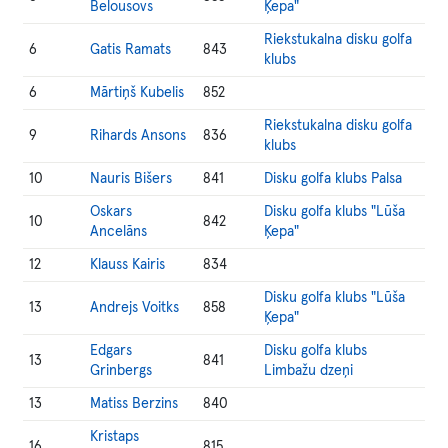
Belousovs
Ķepa"
Riekstukalna disku golfa
6
Gatis Ramats
843
klubs
6
Mārtiņš Kubelis
852
Riekstukalna disku golfa
9
Rihards Ansons
836
klubs
10
Nauris Bišers
841
Disku golfa klubs Palsa
Oskars
Disku golfa klubs "Lūša
10
842
Ancelāns
Ķepa"
12
Klauss Kairis
834
Disku golfa klubs "Lūša
13
Andrejs Voitks
858
Ķepa"
Edgars
Disku golfa klubs
13
841
Grinbergs
Limbažu dzeņi
13
Matiss Berzins
840
Kristaps
16
815