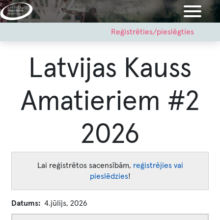
Pārlekt
uz
galveno
User
Reģistrēties/pieslēgties
account
saturu
menu
Latvijas Kauss
Amatieriem #2
2026
Lai reģistrētos sacensībām,
reģistrējies vai
pieslēdzies
!
Datums
4.jūlijs, 2026