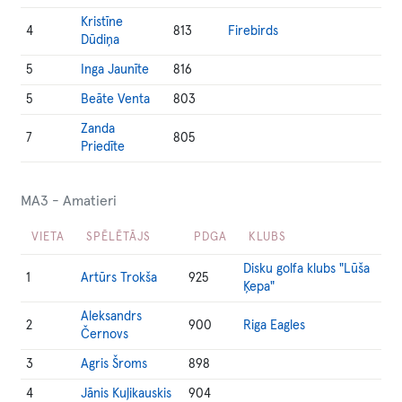
Kristīne
4
813
Firebirds
Dūdiņa
5
Inga Jaunīte
816
5
Beāte Venta
803
Zanda
7
805
Priedīte
MA3 - Amatieri
VIETA
SPĒLĒTĀJS
PDGA
KLUBS
Disku golfa klubs "Lūša
1
Artūrs Trokša
925
Ķepa"
Aleksandrs
2
900
Riga Eagles
Černovs
3
Agris Šroms
898
4
Jānis Kuļikauskis
904