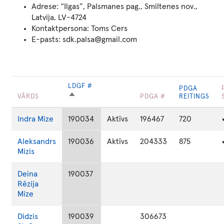
Adrese: “Ilgas”, Palsmanes pag., Smiltenes nov.,
Latvija, LV-4724
Kontaktpersona: Toms Cers
E-pasts: sdk.palsa@gmail.com
LDGF #
PDGA
SAKĀRTOT
VĀRDS
PDGA #
REITINGS
DILSTOŠĀ
SECĪBĀ
Indra
Mize
190034
Aktīvs
196467
720
Aleksandrs
190036
Aktīvs
204333
875
Mizis
Deina
190037
Rēzija
Mize
Didzis
190039
306673