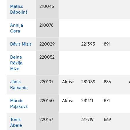
Matīss
210045
Dāboliņš
Annija
210078
Cera
Dāvis
Mizis
220029
221395
891
Deina
220052
Rēzija
Mize
Jānis
220107
Aktīvs
281039
886
Ramanis
Mārcis
220130
Aktīvs
281411
871
Poļakovs
Toms
220137
312719
869
Ābele