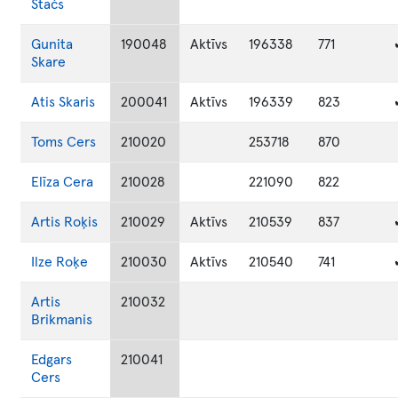
Stačs
Gunita
190048
Aktīvs
196338
771
Skare
Atis
Skaris
200041
Aktīvs
196339
823
Toms
Cers
210020
253718
870
Elīza
Cera
210028
221090
822
Artis
Roķis
210029
Aktīvs
210539
837
Ilze
Roķe
210030
Aktīvs
210540
741
Artis
210032
Brikmanis
Edgars
210041
Cers