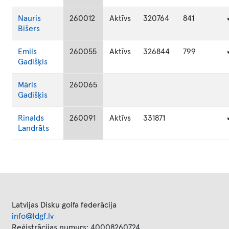
Nauris
260012
Aktīvs
320764
841
Bišers
Emils
260055
Aktīvs
326844
799
Gadišķis
Māris
260065
Gadišķis
Rinalds
260091
Aktīvs
331871
Landrāts
Latvijas Disku golfa federācija
info@ldgf.lv
Reģistrācijas numurs: 40008260724