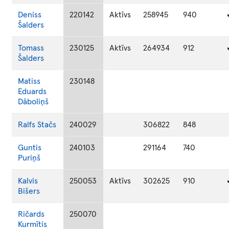
Deniss
220142
Aktīvs
258945
940
Šalders
Tomass
230125
Aktīvs
264934
912
Šalders
Matiss
230148
Eduards
Dāboliņš
Ralfs
Stačs
240029
306822
848
Guntis
240103
291164
740
Puriņš
Kalvis
250053
Aktīvs
302625
910
Bišers
Ričards
250070
Kurmītis