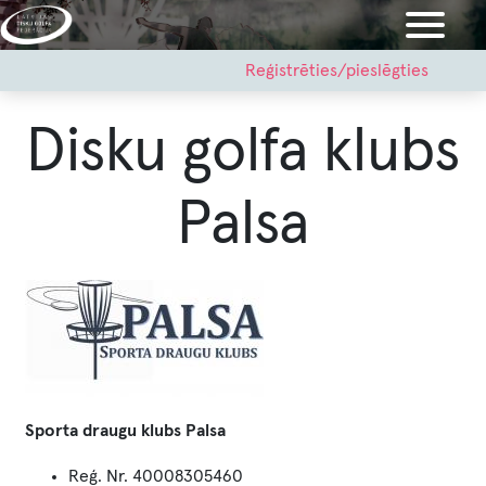
Pārlekt
uz
galveno
User
Reģistrēties/pieslēgties
account
saturu
menu
Disku golfa klubs
Palsa
Image
Sporta draugu klubs Palsa
Reģ. Nr. 40008305460