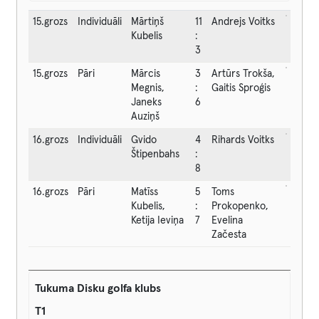
15.grozs
Individuāli
Mārtiņš
11
Andrejs Voitks
Kubelis
:
3
15.grozs
Pāri
Mārcis
3
Artūrs Trokša,
Megnis,
:
Gaitis Sproģis
Janeks
6
Auziņš
16.grozs
Individuāli
Gvido
4
Rihards Voitks
Štipenbahs
:
8
16.grozs
Pāri
Matīss
5
Toms
Kubelis,
:
Prokopenko,
Ketija Ieviņa
7
Evelina
Začesta
Tukuma Disku golfa klubs
T1