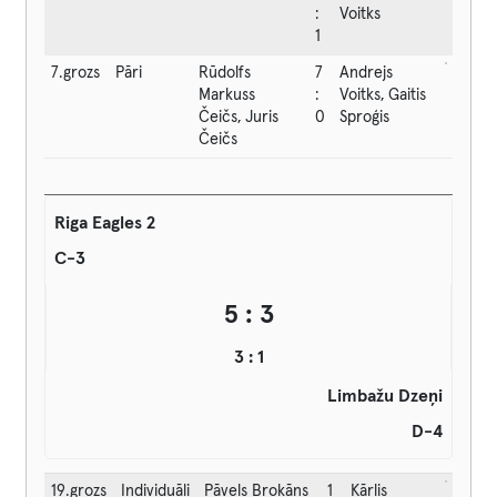
:
Voitks
1
7.grozs
Pāri
Rūdolfs
7
Andrejs
Markuss
:
Voitks, Gaitis
Čeičs, Juris
0
Sproģis
Čeičs
Riga Eagles 2
C-3
5 : 3
3 : 1
Limbažu Dzeņi
D-4
19.grozs
Individuāli
Pāvels Brokāns
1
Kārlis