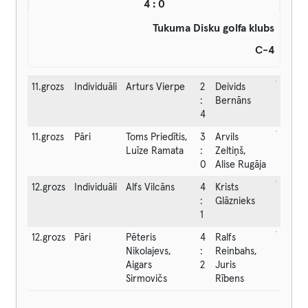
4 : 0
Tukuma Disku golfa klubs
C-4
11.grozs
Individuāli
Arturs Vierpe
2
Deivids
:
Bernāns
4
11.grozs
Pāri
Toms Priedītis,
3
Arvils
Luīze Ramata
:
Zeltiņš,
0
Alise Rugāja
12.grozs
Individuāli
Alfs Vilcāns
4
Krists
:
Glāznieks
1
12.grozs
Pāri
Pēteris
4
Ralfs
Nikolajevs,
:
Reinbahs,
Aigars
2
Juris
Sirmovičs
Rībens