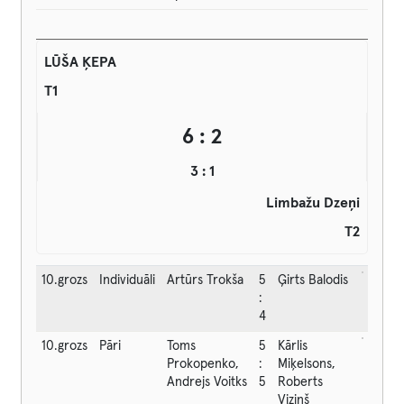
LŪŠA ĶEPA
T1
6 : 2
3 : 1
Limbažu Dzeņi
T2
10.grozs
Individuāli
Artūrs Trokša
5
Ģirts Balodis
:
4
10.grozs
Pāri
Toms
5
Kārlis
Prokopenko,
:
Miķelsons,
Andrejs Voitks
5
Roberts
Viziņš