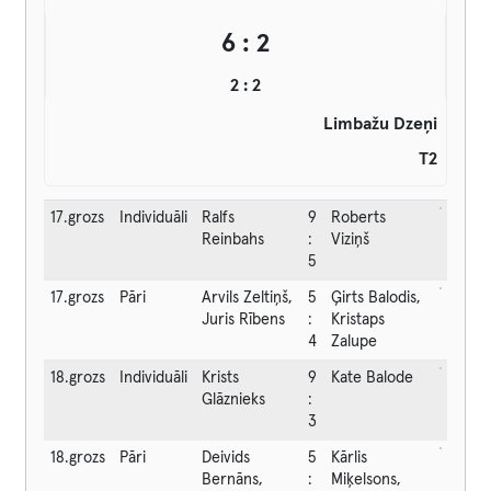
6 : 2
2 : 2
Limbažu Dzeņi
T2
17.grozs
Individuāli
Ralfs
9
Roberts
Reinbahs
:
Viziņš
5
17.grozs
Pāri
Arvils Zeltiņš,
5
Ģirts Balodis,
Juris Rībens
:
Kristaps
4
Zalupe
18.grozs
Individuāli
Krists
9
Kate Balode
Glāznieks
:
3
18.grozs
Pāri
Deivids
5
Kārlis
Bernāns,
:
Miķelsons,