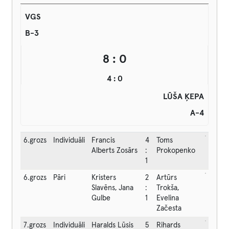
VGS
B-3
8 : 0
4 : 0
LŪŠA ĶEPA
A-4
6.grozs
Individuāli
Francis
4
Toms
Alberts Zosārs
:
Prokopenko
1
6.grozs
Pāri
Kristers
2
Artūrs
Slavēns, Jana
:
Trokša,
Gulbe
1
Evelina
Začesta
7.grozs
Individuāli
Haralds Lūsis
5
Rihards