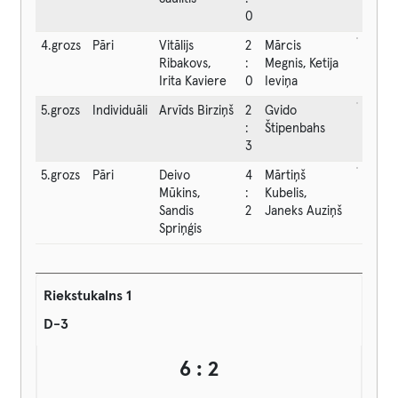
0
4.grozs
Pāri
Vitālijs
2
Mārcis
Ribakovs,
:
Megnis, Ketija
Irita Kaviere
0
Ieviņa
5.grozs
Individuāli
Arvīds Birziņš
2
Gvido
:
Štipenbahs
3
5.grozs
Pāri
Deivo
4
Mārtiņš
Mūkins,
:
Kubelis,
Sandis
2
Janeks Auziņš
Spriņģis
Riekstukalns 1
D-3
6 : 2