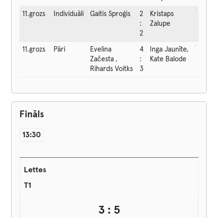
11.grozs
Individuāli
Gaitis Sproģis
2
Kristaps
:
Zalupe
2
11.grozs
Pāri
Evelina
4
Inga Jaunīte,
Začesta ,
:
Kate Balode
Rihards Voitks
3
Fināls
13:30
Lettes
T1
3 : 5