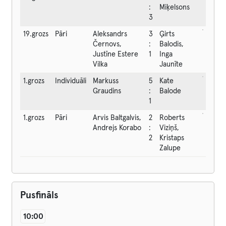
:
Miķelsons
3
19.grozs
Pāri
Aleksandrs
3
Ģirts
Černovs,
:
Balodis,
Justīne Estere
1
Inga
Vilka
Jaunīte
1.grozs
Individuāli
Markuss
5
Kate
Graudins
:
Balode
1
1.grozs
Pāri
Arvis Baltgalvis,
2
Roberts
Andrejs Korabo
:
Viziņš,
2
Kristaps
Zalupe
Pusfināls
10:00