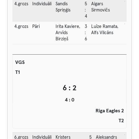
4.grozs
Individuāli
Sandis
5
Aigars
Spriņģis
:
Sirmovičs
4
4.grozs
Pāri
Irita Kaviere,
3
Luīze Ramata,
Arvīds
:
Alfs Vilcāns
Birziņš
6
VGS
T1
6 : 2
4 : 0
Riga Eagles 2
T2
6.grozs
Individuāli
Kristers
5
Aleksandrs