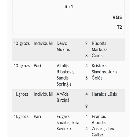
3 : 1
VGS
T2
10.grozs
Individuāli
Deivo
2
Rūdolfs
Mūkins
:
Markuss
8
Čeičs
10.grozs
Pāri
Vitālijs
4
Kristers
Ribakovs,
:
Slavēns, Juris
Sandis
3
Čeičs
Spriņģis
11.grozs
Individuāli
Arvīds
4
Haralds Lūsis
Birziņš
:
9
11.grozs
Pāri
Edgars
4
Francis
Saulītis, Irita
:
Alberts
Kaviere
4
Zosārs, Jana
Gulbe