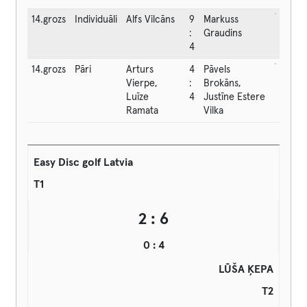
14.grozs
Individuāli
Alfs Vilcāns
9
Markuss
:
Graudins
4
14.grozs
Pāri
Arturs
4
Pāvels
Vierpe,
:
Brokāns,
Luīze
4
Justīne Estere
Ramata
Vilka
Easy Disc golf Latvia
T1
2 : 6
0 : 4
LŪŠA ĶEPA
T2