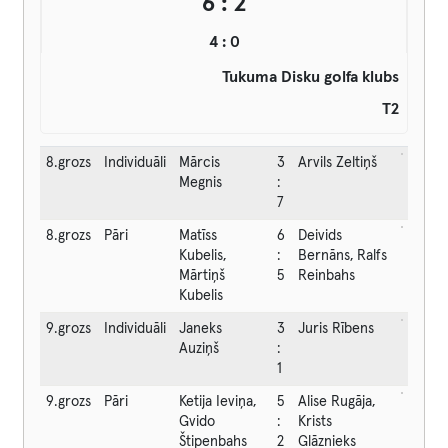
6 : 2
4 : 0
Tukuma Disku golfa klubs
T2
8.grozs
Individuāli
Mārcis
3
Arvils Zeltiņš
Megnis
:
7
8.grozs
Pāri
Matīss
6
Deivids
Kubelis,
:
Bernāns, Ralfs
Mārtiņš
5
Reinbahs
Kubelis
9.grozs
Individuāli
Janeks
3
Juris Rībens
Auziņš
:
1
9.grozs
Pāri
Ketija Ieviņa,
5
Alise Rugāja,
Gvido
:
Krists
Štipenbahs
2
Glāznieks