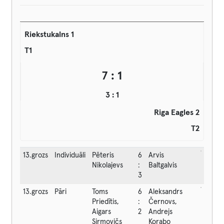
Riekstukalns 1
T1
7 : 1
3 : 1
Riga Eagles 2
T2
13.grozs
Individuāli
Pēteris
6
Arvis
Nikolajevs
:
Baltgalvis
3
13.grozs
Pāri
Toms
6
Aleksandrs
Priedītis,
:
Černovs,
Aigars
2
Andrejs
Sirmovičs
Korabo