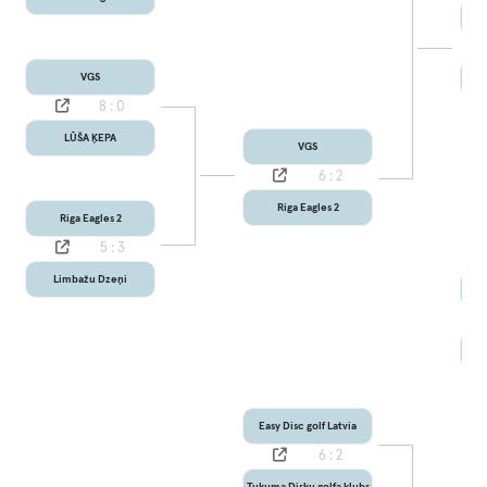
VGS
8 : 0
LŪŠA ĶEPA
VGS
6 : 2
Riga Eagles 2
Riga Eagles 2
5 : 3
Limbažu Dzeņi
Easy Disc golf Latvia
6 : 2