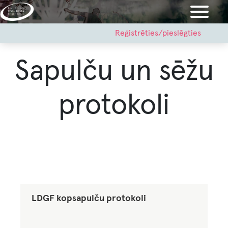
Pārlekt
uz
galveno
User
Reģistrēties/pieslēgties
account
saturu
menu
Sapulču un sēžu
protokoli
LDGF kopsapulču protokoli