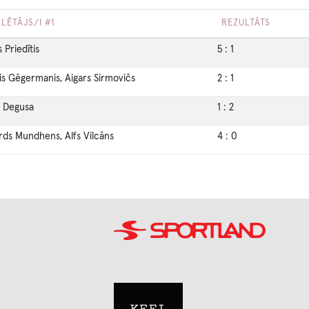
LĒTĀJS/I #1
REZULTĀTS
 Priedītis
5
:
1
is Gēgermanis, Aigars Sirmovičs
2
:
1
a Degusa
1
:
2
rds Mundhens, Alfs Vilcāns
4
:
0
Image
Image