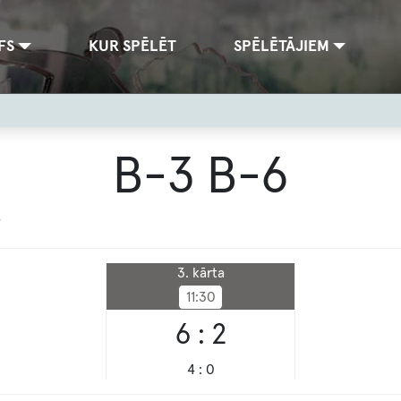
FS
KUR SPĒLĒT
SPĒLĒTĀJIEM
B-3 B-6
4
3. kārta
11:30
6 : 2
4 : 0