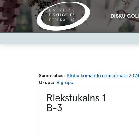
Pārlekt
uz
Main
DISKU GOL
galveno
navigation
saturu
User
account
menu
Sacensības
Klubu komandu čempionāts 202
Grupa
B grupa
Riekstukalns 1
B-3