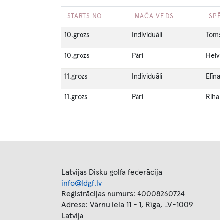
STARTS NO
MAČA VEIDS
SPĒ
10.grozs
Individuāli
Toms
10.grozs
Pāri
Helv
11.grozs
Individuāli
Elīn
11.grozs
Pāri
Riha
Latvijas Disku golfa federācija
info@ldgf.lv
Reģistrācijas numurs: 40008260724
Adrese: Vārnu iela 11 - 1, Rīga, LV-1009
Latvija