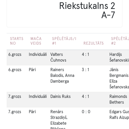
Riekstukalns 2
A-7
STARTS
MAČA
SPĒLĒTĀJS/I
SPĒLĒTĀJ
NO
VEIDS
#1
REZULTĀTS
#2
6.grozs
Individuāli
Valters
4
:
1
Hardijs
Čuhnovs
Šefanovski
6.grozs
Pāri
Rainers
3
:
1
Jānis
Balodis, Anna
Bergmanis 
Damberga
Elīza
Šefanovsk
7.grozs
Individuāli
Dainis Ruks
4
:
1
Raimonds
Bethers
7.grozs
Pāri
Renārs
0
:
0
Edgars Gus
Strazdiņš,
Ralfs Aizup
Elizabete