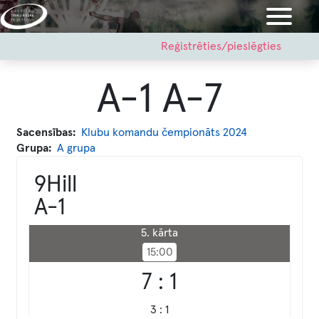
Pārlekt
uz
galveno
User
Reģistrēties/pieslēgties
account
saturu
menu
A-1 A-7
Sacensības
Klubu komandu čempionāts 2024
Grupa
A grupa
9Hill
A-1
5. kārta
15:00
7 : 1
3 : 1