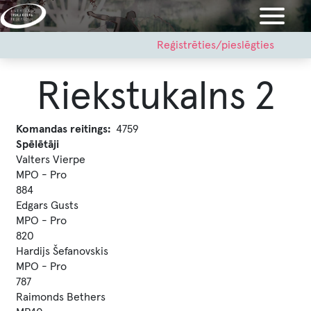
Pārlekt
uz
galveno
User
Reģistrēties/pieslēgties
account
saturu
menu
Riekstukalns 2
Komandas reitings
4759
Spēlētāji
Valters Vierpe
MPO - Pro
884
Edgars Gusts
MPO - Pro
820
Hardijs Šefanovskis
MPO - Pro
787
Raimonds Bethers