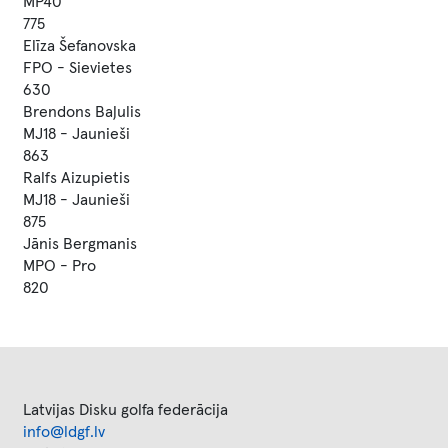
MP40
775
Elīza Šefanovska
FPO - Sievietes
630
Brendons Baļulis
MJ18 - Jaunieši
863
Ralfs Aizupietis
MJ18 - Jaunieši
875
Jānis Bergmanis
MPO - Pro
820
Latvijas Disku golfa federācija
info@ldgf.lv