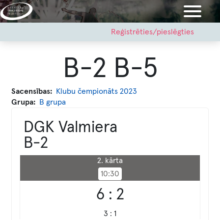
Pārlekt
uz
galveno
User
Reģistrēties/pieslēgties
account
saturu
menu
B-2 B-5
Sacensības
Klubu čempionāts 2023
Grupa
B grupa
DGK Valmiera
B-2
2. kārta
10:30
6 : 2
3 : 1