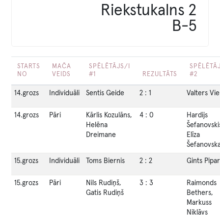
Riekstukalns 2
B-5
STARTS
MAČA
SPĒLĒTĀJS/I
SPĒLĒTĀJ
NO
VEIDS
#1
REZULTĀTS
#2
14.grozs
Individuāli
Sentis Geide
2
:
1
Valters Vi
14.grozs
Pāri
Kārlis Kozulāns,
4
:
0
Hardijs
Helēna
Šefanovski
Dreimane
Elīza
Šefanovsk
15.grozs
Individuāli
Toms Biernis
2
:
2
Gints Pipa
15.grozs
Pāri
Nils Rudiņš,
3
:
3
Raimonds
Gatis Rudiņš
Bethers,
Markuss
Niklāvs