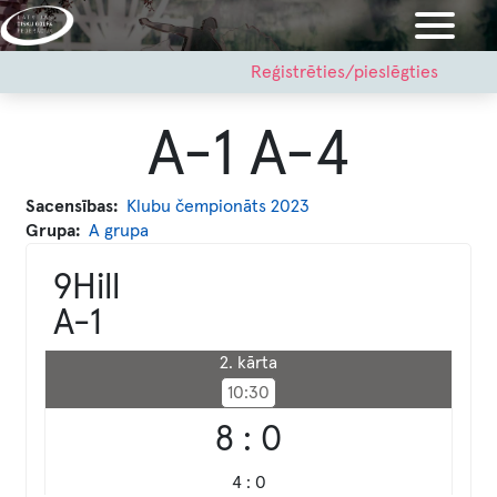
Pārlekt
uz
galveno
User
Reģistrēties/pieslēgties
account
saturu
menu
A-1 A-4
Sacensības
Klubu čempionāts 2023
Grupa
A grupa
9Hill
A-1
2. kārta
10:30
8 : 0
4 : 0