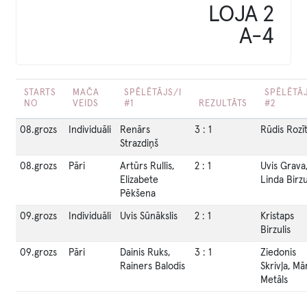
LOJA 2
A-4
STARTS
MAČA
SPĒLĒTĀJS/I
SPĒLĒTĀJ
NO
VEIDS
#1
REZULTĀTS
#2
08.grozs
Individuāli
Renārs
3
:
1
Rūdis Rozīt
Strazdiņš
08.grozs
Pāri
Artūrs Rullis,
2
:
1
Uvis Grava
Elizabete
Linda Birz
Pēkšena
09.grozs
Individuāli
Uvis Sūnākslis
2
:
1
Kristaps
Birzulis
09.grozs
Pāri
Dainis Ruks,
3
:
1
Ziedonis
Rainers Balodis
Skrivļa, Mā
Metāls