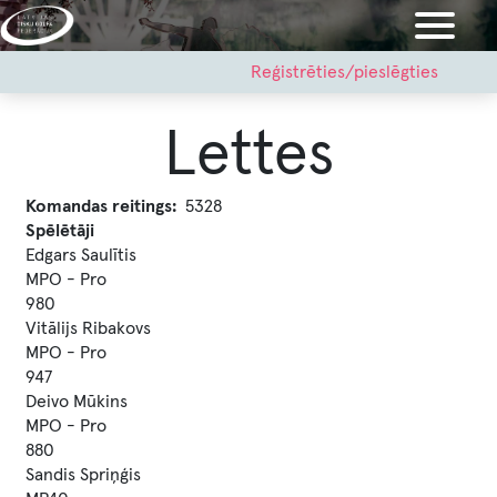
Pārlekt
uz
galveno
User
Reģistrēties/pieslēgties
account
saturu
menu
Lettes
Komandas reitings
5328
Spēlētāji
Edgars Saulītis
MPO - Pro
980
Vitālijs Ribakovs
MPO - Pro
947
Deivo Mūkins
MPO - Pro
880
Sandis Spriņģis