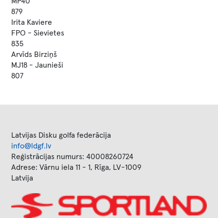
MP40
879
Irita Kaviere
FPO - Sievietes
835
Arvīds Birziņš
MJ18 - Jaunieši
807
Latvijas Disku golfa federācija
info@ldgf.lv
Reģistrācijas numurs: 40008260724
Adrese: Vārnu iela 11 - 1, Rīga, LV-1009
Latvija
Image