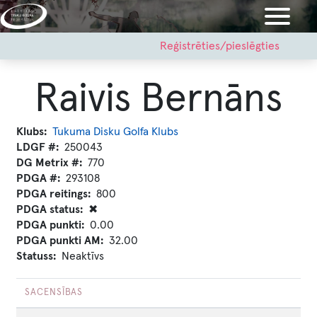
Pārlekt
uz
galveno
User
Reģistrēties/pieslēgties
account
saturu
menu
Raivis Bernāns
Klubs
Tukuma Disku Golfa Klubs
LDGF #
250043
DG Metrix #
770
PDGA #
293108
PDGA reitings
800
PDGA status
✖
PDGA punkti
0.00
PDGA punkti AM
32.00
Statuss
Neaktīvs
SACENSĪBAS