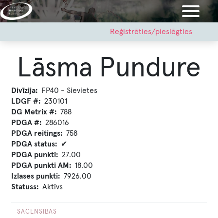
Pārlekt
uz
galveno
User
Reģistrēties/pieslēgties
account
saturu
menu
Lāsma Pundure
Divīzija
FP40 - Sievietes
LDGF #
230101
DG Metrix #
788
PDGA #
286016
PDGA reitings
758
PDGA status
✔
PDGA punkti
27.00
PDGA punkti AM
18.00
Izlases punkti
7926.00
Statuss
Aktīvs
SACENSĪBAS