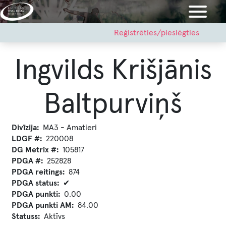
Pārlekt
uz
galveno
User
Reģistrēties/pieslēgties
account
saturu
menu
Ingvilds Krišjānis
Baltpurviņš
Divīzija
MA3 - Amatieri
LDGF #
220008
DG Metrix #
105817
PDGA #
252828
PDGA reitings
874
PDGA status
✔
PDGA punkti
0.00
PDGA punkti AM
84.00
Statuss
Aktīvs