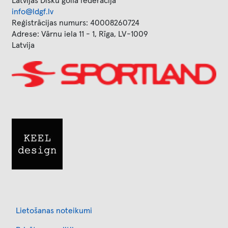
Latvijas Disku golfa federācija
info@ldgf.lv
Reģistrācijas numurs: 40008260724
Adrese: Vārnu iela 11 - 1, Rīga, LV-1009
Latvija
Image
Image
Footer
Lietošanas noteikumi