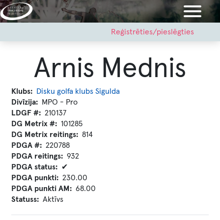
Pārlekt
uz
galveno
User
Reģistrēties/pieslēgties
account
saturu
menu
Arnis Mednis
Klubs
Disku golfa klubs Sigulda
Divīzija
MPO - Pro
LDGF #
210137
DG Metrix #
101285
DG Metrix reitings
814
PDGA #
220788
PDGA reitings
932
PDGA status
✔
PDGA punkti
230.00
PDGA punkti AM
68.00
Statuss
Aktīvs