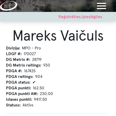
Pārlekt
uz
galveno
User
Reģistrēties/pieslēgties
account
saturu
menu
Mareks Vaičuls
Divīzija
MPO - Pro
LDGF #
170027
DG Metrix #
28719
DG Metrix reitings
930
PDGA #
167425
PDGA reitings
904
PDGA status
✔
PDGA punkti
162.50
PDGA punkti AM
230.00
Izlases punkti
9417.50
Statuss
Aktīvs