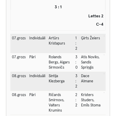
3 : 1
Lettes 2
C-4
07.grozs
Individuāli
Artūrs
1
Ģirts Žeiers
Kristapurs
:
2
07.grozs
Pāri
Rolands
3
Atis Noviks,
Bergs, Aigars
:
Sandis
Sirmovičs
0
Spriņģis
08.grozs
Individuāli
Sintija
3
Dace
Klezberga
:
Almane
2
08.grozs
Pāri
Ričards
2
Kristers
Smirnovs,
:
Studers,
Valters
2
Emīls Stoma
Krumins