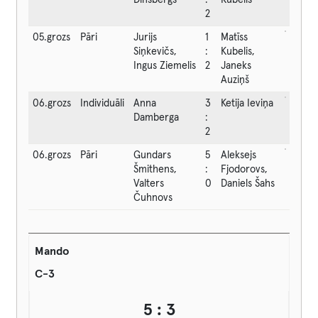
Dinsbergs
:
Kubelis
2
05.grozs
Pāri
Jurijs
1
Matīss
Siņkevičs,
:
Kubelis,
Ingus Ziemelis
2
Janeks
Auziņš
06.grozs
Individuāli
Anna
3
Ketija Ieviņa
Damberga
:
2
06.grozs
Pāri
Gundars
5
Aleksejs
Šmithens,
:
Fjodorovs,
Valters
0
Daniels Šahs
Čuhnovs
Mando
C-3
5 : 3