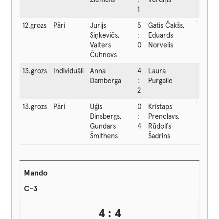
Ziemelis
:
Vērdiņš
1
12.grozs
Pāri
Jurijs
5
Gatis Čakšs,
Siņkevičs,
:
Eduards
Valters
0
Norvelis
Čuhnovs
13.grozs
Individuāli
Anna
4
Laura
Damberga
:
Purgaile
2
13.grozs
Pāri
Uģis
0
Kristaps
Dinsbergs,
:
Prenclavs,
Gundars
4
Rūdolfs
Šmithens
Šadrins
Mando
C-3
4 : 4