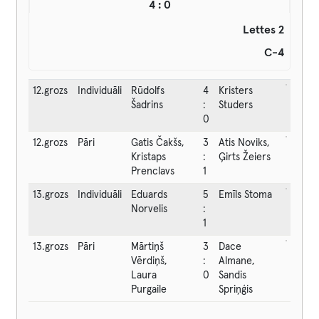
4 : 0
Lettes 2
C-4
12.grozs
Individuāli
Rūdolfs
4
Kristers
Šadrins
:
Studers
0
12.grozs
Pāri
Gatis Čakšs,
3
Atis Noviks,
Kristaps
:
Ģirts Žeiers
Prenclavs
1
13.grozs
Individuāli
Eduards
5
Emīls Stoma
Norvelis
:
1
13.grozs
Pāri
Mārtiņš
3
Dace
Vērdiņš,
:
Almane,
Laura
0
Sandis
Purgaile
Spriņģis