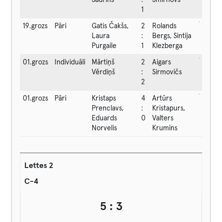
Šadrins
:
Smirnovs
1
19.grozs
Pāri
Gatis Čakšs,
2
Rolands
Laura
:
Bergs, Sintija
Purgaile
1
Klezberga
01.grozs
Individuāli
Mārtiņš
2
Aigars
Vērdiņš
:
Sirmovičs
2
01.grozs
Pāri
Kristaps
4
Artūrs
Prenclavs,
:
Kristapurs,
Eduards
0
Valters
Norvelis
Krumins
Lettes 2
C-4
5 : 3