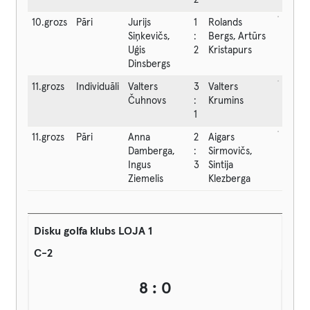
2
10.grozs
Pāri
Jurijs
1
Rolands
Siņkevičs,
:
Bergs, Artūrs
Uģis
2
Kristapurs
Dinsbergs
11.grozs
Individuāli
Valters
3
Valters
Čuhnovs
:
Krumins
1
11.grozs
Pāri
Anna
2
Aigars
Damberga,
:
Sirmovičs,
Ingus
3
Sintija
Ziemelis
Klezberga
Disku golfa klubs LOJA 1
C-2
8 : 0