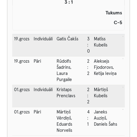
3 : 1
Tukums
C-5
19.grozs
Individuāli
Gatis Čakšs
3
Matīss
:
Kubelis
0
19.grozs
Pāri
Rūdolfs
2
Aleksejs
Šadrins,
:
Fjodorovs,
Laura
2
Ketija Ieviņa
Purgaile
01.grozs
Individuāli
Kristaps
2
Mārtiņš
Prenclavs
:
Kubelis
2
01.grozs
Pāri
Mārtiņš
4
Janeks
Vērdiņš,
:
Auziņš,
Eduards
1
Daniels Šahs
Norvelis