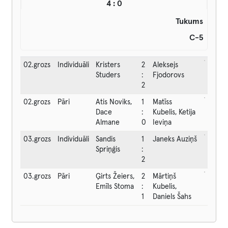
4 : 0
Tukums
C-5
02.grozs
Individuāli
Kristers
2
Aleksejs
Studers
:
Fjodorovs
2
02.grozs
Pāri
Atis Noviks,
1
Matīss
Dace
:
Kubelis, Ketija
Almane
0
Ieviņa
03.grozs
Individuāli
Sandis
1
Janeks Auziņš
Spriņģis
:
2
03.grozs
Pāri
Ģirts Žeiers,
2
Mārtiņš
Emīls Stoma
:
Kubelis,
1
Daniels Šahs