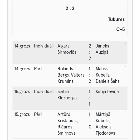
2 : 2
Tukums
C-5
14.grozs
Individuāli
Aigars
2
Janeks
Sirmovičs
:
Auziņš
2
14.grozs
Pāri
Rolands
1
Matīss
Bergs, Valters
:
Kubelis,
Krumins
2
Daniels Šahs
15.grozs
Individuāli
Sintija
1
Ketija Ieviņa
Klezberga
:
1
15.grozs
Pāri
Artūrs
1
Mārtiņš
Kristapurs,
:
Kubelis,
Ričards
0
Aleksejs
Smirnovs
Fjodorovs