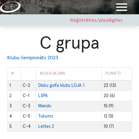
Pārlekt
uz
galveno
User
Reģistrēties/pieslēgties
account
saturu
menu
C grupa
Klubu čempionāts 2023
#
NOSAUKUMS
PUNKTI
1
C-2
Disku golfa klubs LOJA 1
23
(13)
2
C-1
LSPA
20
(6)
3
C-3
Mando
15
(9)
4
C-5
Tukums
12
(5)
5
C-4
Lettes 2
10
(7)