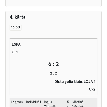
4. kārta
13:30
LSPA
C-1
6 : 2
2 : 2
Disku golfa klubs LOJA 1
C-2
12.grozs
Individuāli
Ingus
5
Mārtiņš