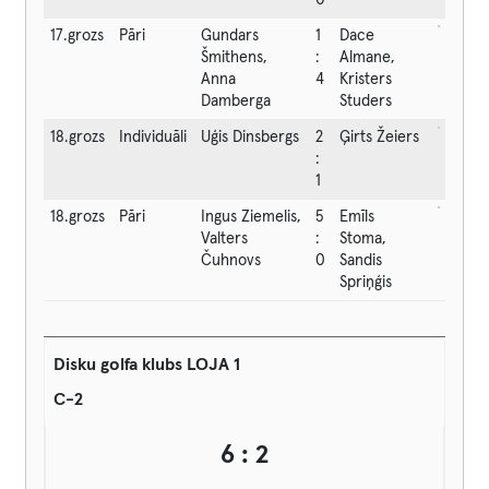
0
17.grozs
Pāri
Gundars
1
Dace
Šmithens,
:
Almane,
Anna
4
Kristers
Damberga
Studers
18.grozs
Individuāli
Uģis Dinsbergs
2
Ģirts Žeiers
:
1
18.grozs
Pāri
Ingus Ziemelis,
5
Emīls
Valters
:
Stoma,
Čuhnovs
0
Sandis
Spriņģis
Disku golfa klubs LOJA 1
C-2
6 : 2