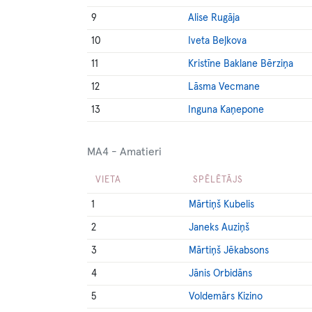
9
Alise Rugāja
10
Iveta Beļkova
11
Kristīne Baklane Bērziņa
12
Lāsma Vecmane
13
Inguna Kaņepone
MA4 - Amatieri
VIETA
SPĒLĒTĀJS
1
Mārtiņš Kubelis
2
Janeks Auziņš
3
Mārtiņš Jēkabsons
4
Jānis Orbidāns
5
Voldemārs Kizino