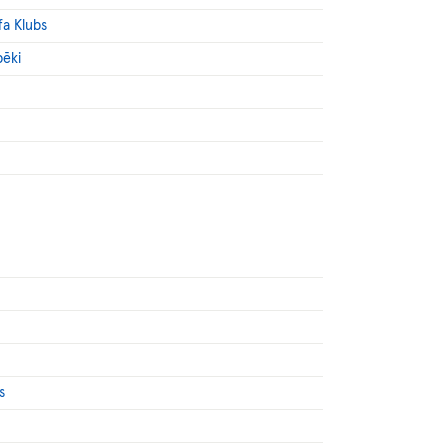
fa Klubs
pēki
s