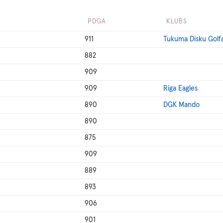
PDGA
KLUBS
911
Tukuma Disku Golf
882
909
909
Riga Eagles
890
DGK Mando
890
875
909
889
893
906
901