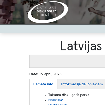
Skip
to
main
content
User
account
menu
Latvija
Date
19 april, 2025
Pamata info
Informācija dalībniekiem
(active
tab)
Tukuma disku golfa parks
Nolikums