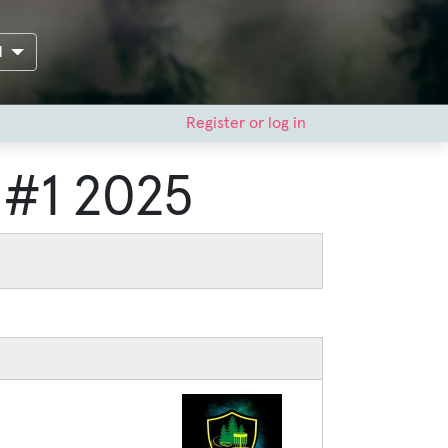
H
Register or log in
 #1 2025
Image