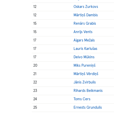
12
Oskars Zurkovs
12
Mārtiņš Dambis
15
Renārs Grabis
15
Anrijs Vents
17
Aigars Mežals
17
Lauris Karlušas
17
Deivo Mūkins
20
Miks Pureniņš
21
Mārtiņš Vērdiņš
22
Jānis Zvirbulis
23
Rihards Beikmanis
24
Toms Cers
25
Ernests Grundulis