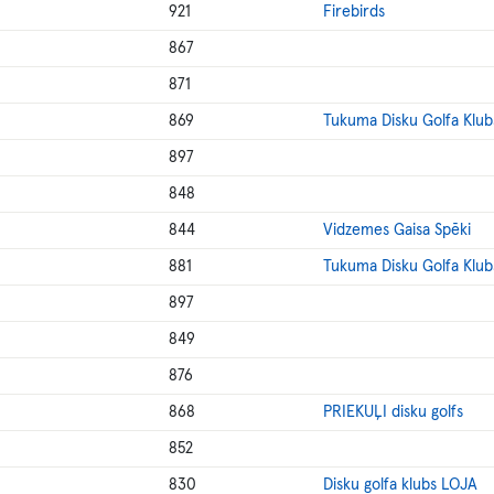
921
Firebirds
867
871
869
Tukuma Disku Golfa Klub
897
848
844
Vidzemes Gaisa Spēki
881
Tukuma Disku Golfa Klub
897
849
876
868
PRIEKUĻI disku golfs
852
830
Disku golfa klubs LOJA