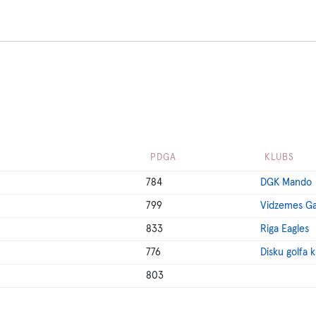
PDGA
KLUBS
784
DGK Mando
799
Vidzemes Ga
833
Riga Eagles
776
Disku golfa 
803