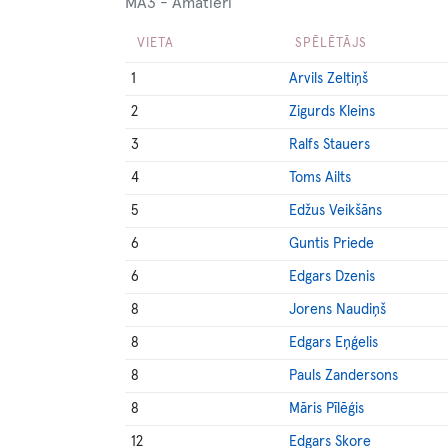
MA3 - Amatieri
VIETA
SPĒLĒTĀJS
1
Arvils Zeltiņš
2
Zigurds Kleins
3
Ralfs Stauers
4
Toms Ailts
5
Edžus Veikšāns
6
Guntis Priede
6
Edgars Dzenis
8
Jorens Naudiņš
8
Edgars Eņģelis
8
Pauls Zandersons
8
Māris Pīlēģis
12
Edgars Skore