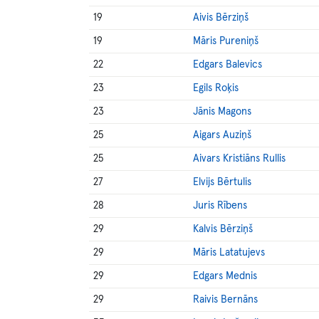
19
Aivis Bērziņš
19
Māris Pureniņš
22
Edgars Balevics
23
Egils Roķis
23
Jānis Magons
25
Aigars Auziņš
25
Aivars Kristiāns Rullis
27
Elvijs Bērtulis
28
Juris Rībens
29
Kalvis Bērziņš
29
Māris Latatujevs
29
Edgars Mednis
29
Raivis Bernāns