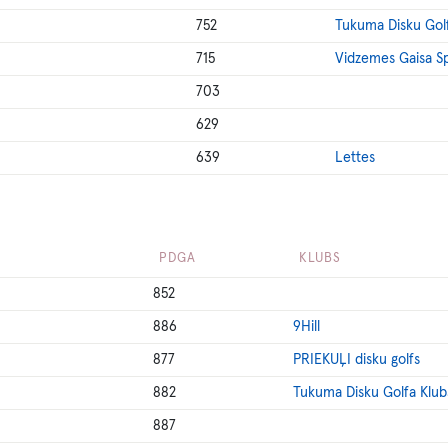
752
Tukuma Disku Gol
715
Vidzemes Gaisa S
703
629
639
Lettes
PDGA
KLUBS
852
886
9Hill
877
PRIEKUĻI disku golfs
882
Tukuma Disku Golfa Klub
887