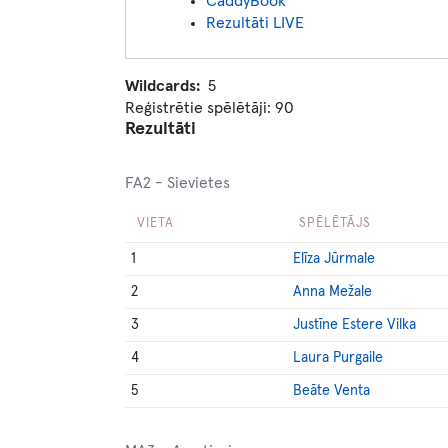
CaddyBook
Rezultāti LIVE
Wildcards
5
Reģistrētie spēlētāji: 90
Rezultāti
FA2 - Sievietes
VIETA
SPĒLĒTĀJS
1
Elīza Jūrmale
2
Anna Mežale
3
Justīne Estere Vilka
4
Laura Purgaile
5
Beāte Venta