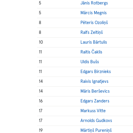
5
Jānis Rotbergs
5
Mārcis Megnis
8
Pēteris Ozoliņš
8
Ralfs Zeltiņš
10
Lauris Bārtulis
11
Raitis Čaklis
11
Uldis Bušs
11
Edgars Birznieks
14
Raivis Ignatjevs
14
Māris Berševics
16
Edgars Zanders
17
Markuss Vitte
17
Arnolds Gudkovs
19
Mārtiņš Pureniņš