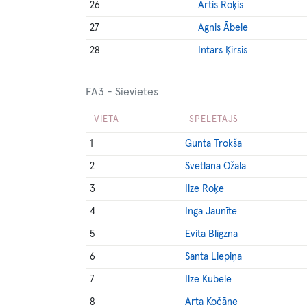
26
Artis Roķis
27
Agnis Ābele
28
Intars Ķirsis
FA3 - Sievietes
VIETA
SPĒLĒTĀJS
1
Gunta Trokša
2
Svetlana Ožala
3
Ilze Roķe
4
Inga Jaunīte
5
Evita Blīgzna
6
Santa Liepiņa
7
Ilze Kubele
8
Arta Kočāne