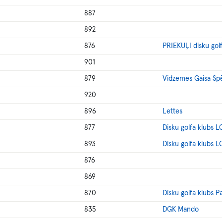
887
892
876
PRIEKUĻI disku gol
901
879
Vidzemes Gaisa Sp
920
896
Lettes
877
Disku golfa klubs 
893
Disku golfa klubs 
876
869
870
Disku golfa klubs P
835
DGK Mando