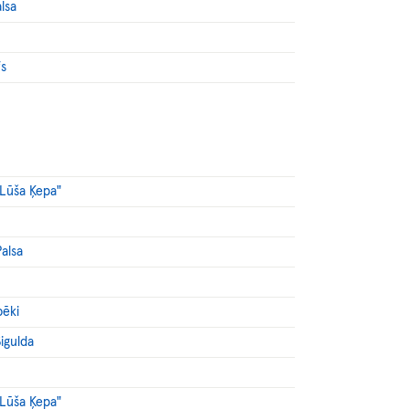
alsa
fs
"Lūša Ķepa"
Palsa
pēki
Sigulda
"Lūša Ķepa"