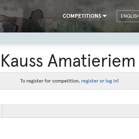
Main
COMPETITIONS
ENGLIS
navigation
s Kauss Amatieriem
To register for competition,
register or log in
!