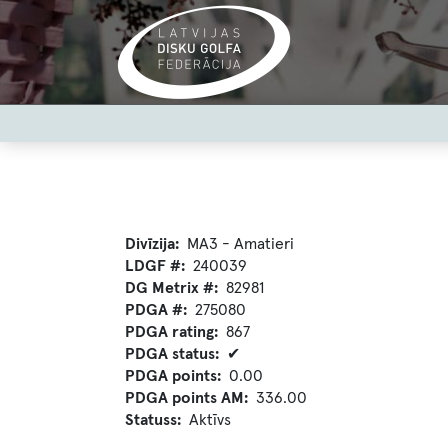
Skip
to
main
content
User
account
menu
Divīzija
MA3 - Amatieri
LDGF #
240039
DG Metrix #
82981
PDGA #
275080
PDGA rating
867
PDGA status
✔
PDGA points
0.00
PDGA points AM
336.00
Statuss
Aktīvs