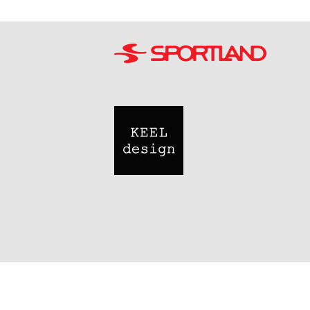
Image
Image