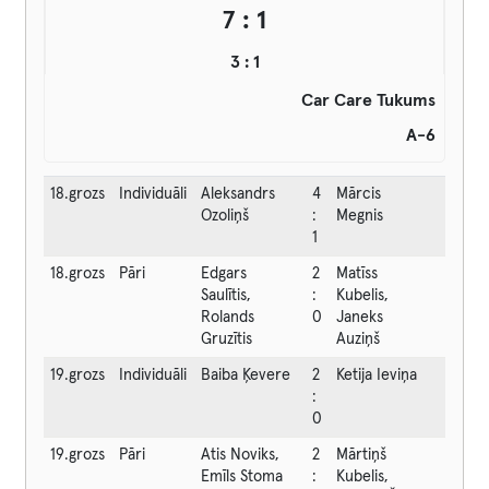
7 : 1
3 : 1
Car Care Tukums
A-6
18.grozs
Individuāli
Aleksandrs
4
Mārcis
Ozoliņš
:
Megnis
1
18.grozs
Pāri
Edgars
2
Matīss
Saulītis,
:
Kubelis,
Rolands
0
Janeks
Gruzītis
Auziņš
19.grozs
Individuāli
Baiba Ķevere
2
Ketija Ieviņa
:
0
19.grozs
Pāri
Atis Noviks,
2
Mārtiņš
Emīls Stoma
:
Kubelis,