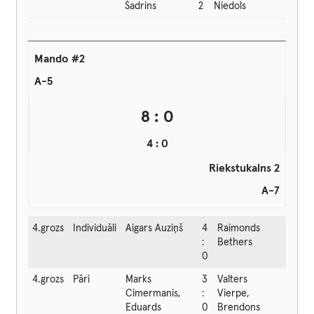
Šadrins
2
Niedols
Mando #2
A-5
8 : 0
4 : 0
Riekstukalns 2
A-7
4.grozs
Individuāli
Aigars Auziņš
4
Raimonds
:
Bethers
0
4.grozs
Pāri
Marks
3
Valters
Cimermanis,
:
Vierpe,
Eduards
0
Brendons