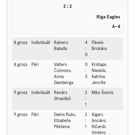
2 : 2
Riga Eagles
A-4
8.grozs
Individuāli
Rainers
4
Pāvels
Balodis
:
Brokāns
0
8.grozs
Pāri
Valters
0
Kristaps
Čuhnovs,
:
Niedols,
Anna
3
Katrīna
Damberga
Jencīte
9.grozs
Individuāli
Renārs
2
Miko Švenis
Strazdiņš
:
1
9.grozs
Pāri
Dainis Ruks,
2
Aigars
Elizabete
:
Ancāns,
Pēkšena
1
Ričards
Vintēns