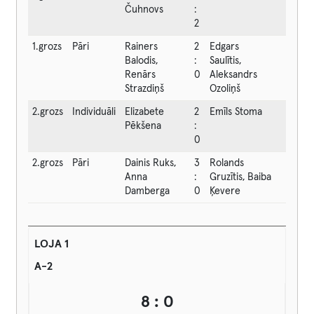
Čuhnovs
:
2
1.grozs
Pāri
Rainers
2
Edgars
Balodis,
:
Saulītis,
Renārs
0
Aleksandrs
Strazdiņš
Ozoliņš
2.grozs
Individuāli
Elizabete
2
Emīls Stoma
Pēkšena
:
0
2.grozs
Pāri
Dainis Ruks,
3
Rolands
Anna
:
Gruzītis, Baiba
Damberga
0
Ķevere
LOJA 1
A-2
8 : 0