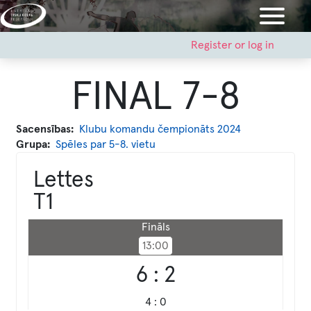
Skip
to
main
User
Register or log in
account
content
menu
FINAL 7-8
Sacensības
Klubu komandu čempionāts 2024
Grupa
Spēles par 5-8. vietu
Lettes
T1
Fināls
13:00
6 : 2
4 : 0