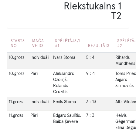
Riekstukalns 1
T2
STARTS
MAČA
SPĒLĒTĀJS/I
SPĒLĒTĀJ
NO
VEIDS
#1
REZULTĀTS
#2
10.grozs
Individuāli
Ivars Stoma
5
:
4
Rihards
Mundhens
10.grozs
Pāri
Aleksandrs
9
:
4
Toms Priedī
Ozoliņš,
Aigars
Rolands
Sirmovičs
Gruzītis
11.grozs
Individuāli
Emīls Stoma
3
:
13
Alfs Vilcān
11.grozs
Pāri
Edgars Saulītis,
7
:
3
Helvis
Baiba Ķevere
Gēgermani
Elīna Degu