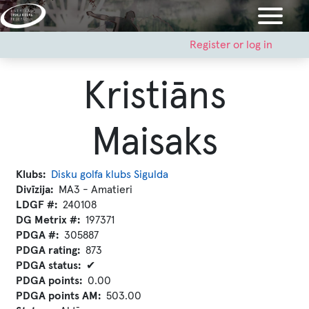
Skip
to
main
User
Register or log in
account
content
menu
Kristiāns
Maisaks
Klubs
Disku golfa klubs Sigulda
Divīzija
MA3 - Amatieri
LDGF #
240108
DG Metrix #
197371
PDGA #
305887
PDGA rating
873
PDGA status
✔
PDGA points
0.00
PDGA points AM
503.00