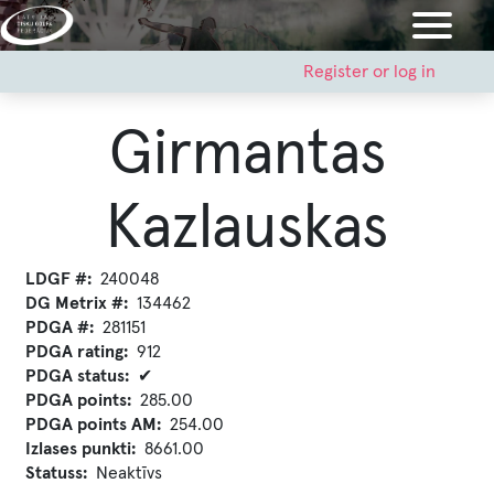
Skip
to
main
User
Register or log in
account
content
menu
Girmantas
Kazlauskas
LDGF #
240048
DG Metrix #
134462
PDGA #
281151
PDGA rating
912
PDGA status
✔
PDGA points
285.00
PDGA points AM
254.00
Izlases punkti
8661.00
Statuss
Neaktīvs