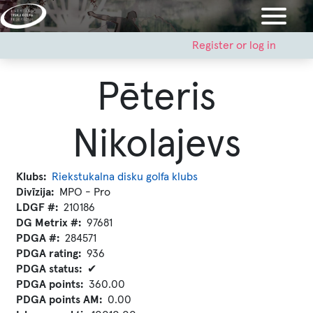
Skip
to
main
User
Register or log in
account
content
menu
Pēteris
Nikolajevs
Klubs
Riekstukalna disku golfa klubs
Divīzija
MPO - Pro
LDGF #
210186
DG Metrix #
97681
PDGA #
284571
PDGA rating
936
PDGA status
✔
PDGA points
360.00
PDGA points AM
0.00