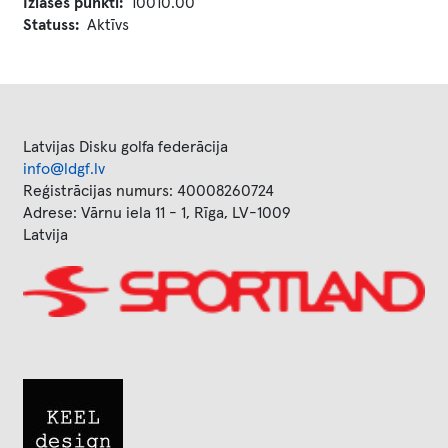
Izlases punkti
10010.00
Statuss
Aktīvs
Latvijas Disku golfa federācija
info@ldgf.lv
Reģistrācijas numurs: 40008260724
Adrese: Vārnu iela 11 - 1, Rīga, LV-1009
Latvija
Image
Image