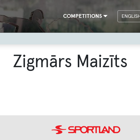
Main
COMPETITIONS
ENGLIS
navigation
Zigmārs Maizīts
Image