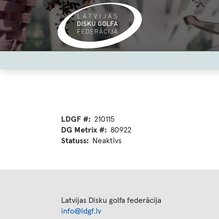
Skip
to
main
content
User
account
menu
LDGF #
210115
DG Metrix #
80922
Statuss
Neaktīvs
Latvijas Disku golfa federācija
info@ldgf.lv