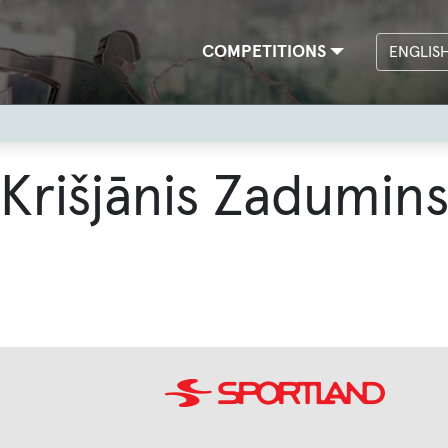
Main
COMPETITIONS
ENGLIS
navigation
Krišjānis Zadumin
Image