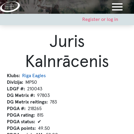
Skip
to
main
User
Register or log in
account
content
menu
Juris
Kalnrācenis
Klubs
Riga Eagles
Divīzija
MP50
LDGF #
210043
DG Metrix #
97803
DG Metrix reitings
783
PDGA #
218265
PDGA rating
815
PDGA status
✔
PDGA points
49.50