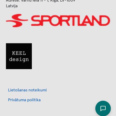
Adrese: Vārnu iela 11 - 1, Rīga, LV-1009
Latvija
Image
Image
Footer
Lietošanas noteikumi
Privātuma politika