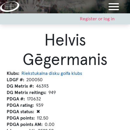
Skip
to
main
User
Register or log in
account
content
menu
Helvis
Gēgermanis
Klubs
Riekstukalna disku golfa klubs
LDGF #
200050
DG Metrix #
46393
DG Metrix reitings
949
PDGA #
170632
PDGA rating
939
PDGA status
✖
PDGA points
112.50
PDGA points AM
0.00