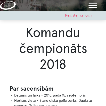
Skip
to
main
User
Register or log in
account
content
menu
Komandu
čempionāts
2018
Par sacensībām
Datums un laiks - 2018. gada 15. septembris
Norises vieta - Staru disku golfa parks, Daukstu
pagasts, Gulbenes novads.