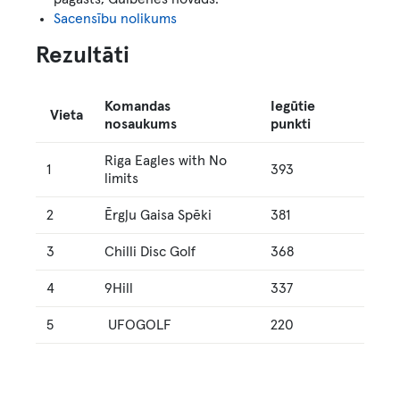
Sacensību nolikums
Rezultāti
Komandas
Iegūtie
Vieta
nosaukums
punkti
Riga Eagles with No
1
393
limits
2
Ērgļu Gaisa Spēki
381
3
Chilli Disc Golf
368
4
9Hill
337
5
UFOGOLF
220