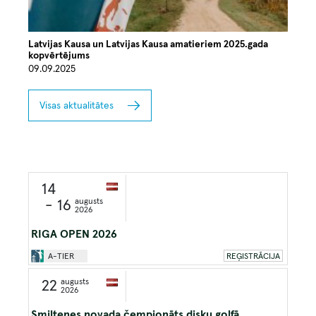
Latvijas Kausa un Latvijas Kausa amatieriem 2025.gada
kopvērtējums
09.09.2025
Visas aktualitātes
14
augusts
- 16
2026
RIGA OPEN 2026
A-TIER
REĢISTRĀCIJA
augusts
22
2026
Smiltenes novada čempionāts disku golfā