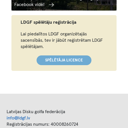
Facebook vidē!
LDGF spēlētāju reģistrācija
Lai piedalītos LDGF organizētajās
sacensībās, tev ir jābūt reģistrētam LDGF
spēlētājam.
SPĒLĒTĀJA LICENCE
Latvijas Disku golfa federācija
info@ldgf.lv
Reģistrācijas numurs: 40008260724