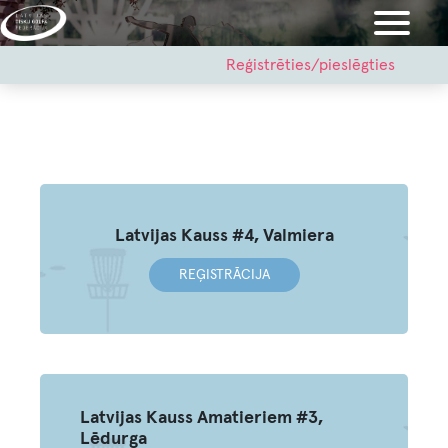
Pārlekt
uz
galveno
User
Reģistrēties/pieslēgties
account
saturu
menu
Latvijas Kauss #4, Valmiera
REĢISTRĀCIJA
Latvijas Kauss Amatieriem #3,
Lēdurga